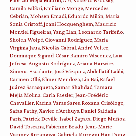
Fabrizio Mejía Madrid
A Yi
Roberto Brodsky
,
,
,
Camila Fabbri
Emiliano Monge
Mercedes
,
,
Cebrián
Mohsen Emadi
Eduardo Milán
María
,
,
,
Sonia Cristoff
Joani Hocquenghem
Mauricio
,
,
Montiel Figueiras
Yang Lian
Leonardo Tarifeño
,
,
,
Sholeh Wolpé
Giovanni Rodríguez
Maria
,
,
Virginia Jaua
Nicolás Cabral
André Velter
,
,
,
Dominique Sigaud
César Ramiro Vásconez
Laia
,
,
Jufresa
Augusto Rodríguez
Ariana Harwicz
,
,
,
Ximena Escalante
José Vázquez
Abdellatif Laâbi
,
,
,
Carmen Ollé
Élmer Mendoza
Lin Bai
Rafael
,
,
,
Juárez Sarasqueta
Samar Shahdad
Tamara
,
,
Mejía Molina
Carla Faesler
Jean-Frédéric
,
,
Chevallier
Karina Varas Sares
Roxana Crisólogo
,
,
,
Safaa Fathy
Xavier d’Arthuys
Daniel Saldaña
,
,
París
Patrick Deville
Isabel Zapata
Diego Muñoz
,
,
,
,
David Toscana
Fabienne Bradu
Jean-Marie
,
,
Vianney Rurangwa
Gabriela Jáuregui
Han Dong
,
,
,