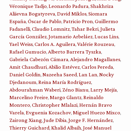
Véronique Tadjo
Leonardo Padura
Shakhriza
,
,
Aliievna Bogatyreva
David Miklos
Siomara
,
,
España
Óscar de Pablo
Patricio Pron
Guillermo
,
,
,
Fadanelli
Claudio Lomnitz
Tahar Bekri
Julieta
,
,
,
García González
Jotamario Arbeláez
Lucas Lins
,
,
,
Yael Weiss
Carlos A. Aguilera
Valérie Rouzeau
,
,
,
Rafael Gumucio
Alberto Barrera Tyszka
,
,
Gabriela Cabezón Cámara
Alejandro Magallanes
,
,
Amit Chaudhuri
Abilio Estévez
Carlos Pereda
,
,
,
Daniel Goldin
Nazeeha Saeed
Lan Lan
Nocky
,
,
,
Djedanoum
Reina María Rodríguez
,
,
Abdourahman Waberi
Zéno Bianu
Larry Mejía
,
,
,
Marcelino Freire
Margo Glantz
Reinaldo
,
,
Montero
Christopher Mlalazi
Hernán Bravo
,
,
Varela
Evguenia Kozachov
Miguel Huezo Mixco
,
,
,
Zairong Xiang
Jude Dibia
Jorge F. Hernández
,
,
,
Thierry Guichard
Khalid Albaih
José Manuel
,
,