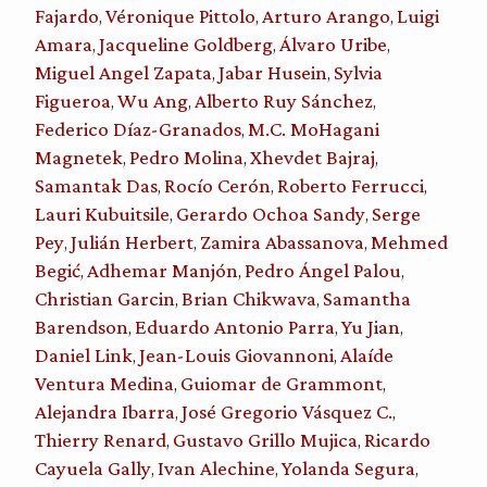
Fajardo
Véronique Pittolo
Arturo Arango
Luigi
,
,
,
Amara
Jacqueline Goldberg
Álvaro Uribe
,
,
,
Miguel Angel Zapata
Jabar Husein
Sylvia
,
,
Figueroa
Wu Ang
Alberto Ruy Sánchez
,
,
,
Federico Díaz-Granados
M.C. MoHagani
,
Magnetek
Pedro Molina
Xhevdet Bajraj
,
,
,
Samantak Das
Rocío Cerón
Roberto Ferrucci
,
,
,
Lauri Kubuitsile
Gerardo Ochoa Sandy
Serge
,
,
Pey
Julián Herbert
Zamira Abassanova
Mehmed
,
,
,
Begić
Adhemar Manjón
Pedro Ángel Palou
,
,
,
Christian Garcin
Brian Chikwava
Samantha
,
,
Barendson
Eduardo Antonio Parra
Yu Jian
,
,
,
Daniel Link
Jean-Louis Giovannoni
Alaíde
,
,
Ventura Medina
Guiomar de Grammont
,
,
Alejandra Ibarra
José Gregorio Vásquez C.
,
,
Thierry Renard
Gustavo Grillo Mujica
Ricardo
,
,
Cayuela Gally
Ivan Alechine
Yolanda Segura
,
,
,