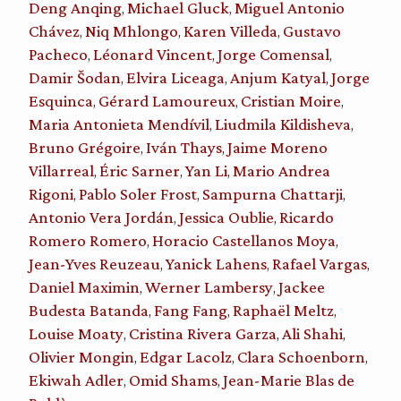
Deng Anqing
Michael Gluck
Miguel Antonio
,
,
Chávez
Niq Mhlongo
Karen Villeda
Gustavo
,
,
,
Pacheco
Léonard Vincent
Jorge Comensal
,
,
,
Damir Šodan
Elvira Liceaga
Anjum Katyal
Jorge
,
,
,
Esquinca
Gérard Lamoureux
Cristian Moire
,
,
,
Maria Antonieta Mendívil
Liudmila Kildisheva
,
,
Bruno Grégoire
Iván Thays
Jaime Moreno
,
,
Villarreal
Éric Sarner
Yan Li
Mario Andrea
,
,
,
Rigoni
Pablo Soler Frost
Sampurna Chattarji
,
,
,
Antonio Vera Jordán
Jessica Oublie
Ricardo
,
,
Romero Romero
Horacio Castellanos Moya
,
,
Jean-Yves Reuzeau
Yanick Lahens
Rafael Vargas
,
,
,
Daniel Maximin
Werner Lambersy
Jackee
,
,
Budesta Batanda
Fang Fang
Raphaël Meltz
,
,
,
Louise Moaty
Cristina Rivera Garza
Ali Shahi
,
,
,
Olivier Mongin
Edgar Lacolz
Clara Schoenborn
,
,
,
Ekiwah Adler
Omid Shams
Jean-Marie Blas de
,
,