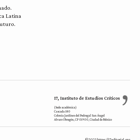
nado.
ca Latina
futuro.
17, Instituto de Estudios Críticos
(Sede académica)
Cascada 180
Colonia Jardínes del Pedregal San Ángel
Alvaro Obregón, CP 01900, Ciudad de México
©2023 https://17editorial.org