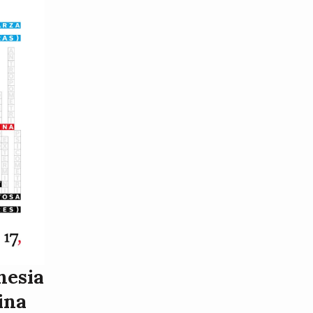
nesia
ina