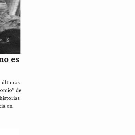
no es
s últimos
comio” de
historias
cia en