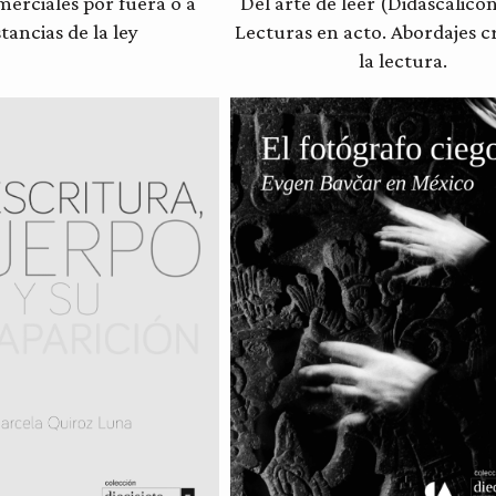
merciales por fuera o a
Del arte de leer (Didascalicon
stancias de la ley
Lecturas en acto. Abordajes cr
la lectura.