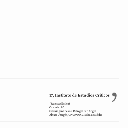
17, Instituto de Estudios Críticos
(Sede académica)
Cascada 180
Colonia Jardínes del Pedregal San Ángel
Alvaro Obregón, CP 01900, Ciudad de México