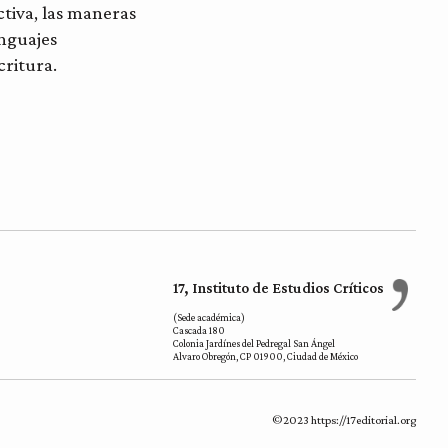
ctiva, las maneras
enguajes
critura.
17, Instituto de Estudios Críticos
(Sede académica)
Cascada 180
Colonia Jardínes del Pedregal San Ángel
Alvaro Obregón, CP 01900, Ciudad de México
©2023 https://17editorial.org